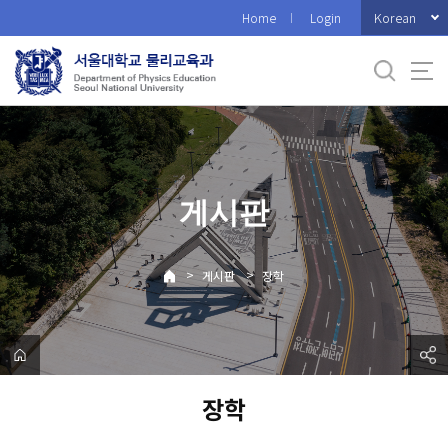
바
Korean
Home
Login
로
가
기
메
뉴
게시판
>
>
게시판
장학
장학