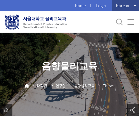
바
Korean
Home
Login
로
가
기
메
뉴
음향물리교육
>
>
>
>
대학원
연구실
음향물리교육
Theses