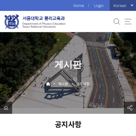
바
Korean
Home
Login
로
가
기
메
뉴
게시판
>
>
게시판
공지사항
공지사항