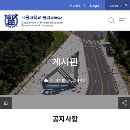
바
Korean
Home
Login
로
가
기
메
뉴
게시판
>
>
게시판
공지사항
공지사항