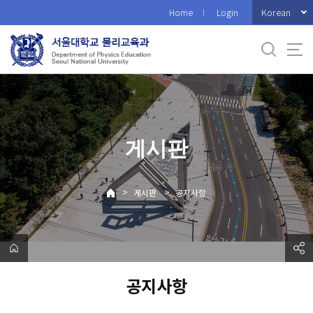
바
Korean
Home
Login
로
가
기
메
뉴
게시판
>
>
게시판
공지사항
공지사항