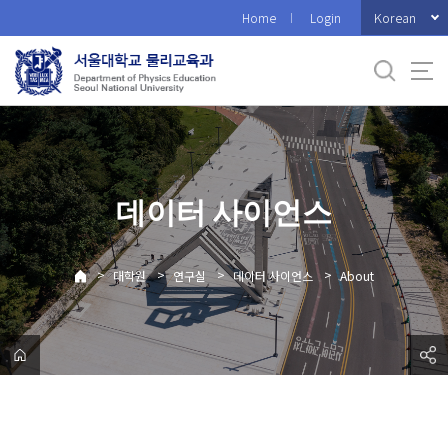
바
Korean
Home
Login
로
가
기
메
뉴
데이터 사이언스
>
>
>
>
대학원
연구실
데이터 사이언스
About